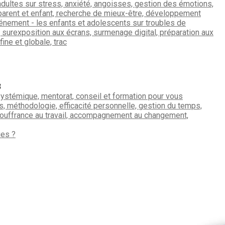
3
ues ?