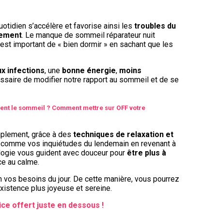
tidien s’accélère et favorise ainsi les
troubles du
sement
. Le manque de sommeil réparateur nuit
 est important de « bien dormir » en sachant que les
x infections
, une
bonne énergie
,
moins
cessaire de modifier notre rapport au sommeil et de se
ement le sommeil ? Comment mettre sur OFF votre
implement, grâce à des
techniques de relaxation et
sé comme vos inquiétudes du lendemain en revenant à
rologie vous guident avec douceur pour
être plus à
ce au calme.
 vos besoins du jour. De cette manière, vous pourrez
istence plus joyeuse et sereine.
ice offert juste en dessous !