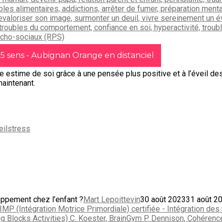
 5 sens - Aubignan Orange en distanciel
ure estime de soi grâce à une pensée plus positive et à l’éveil d
maintenant.
il
stress
loppement chez l’enfant ?
Mart Lepoittevin
30 août 2023
31 août 2