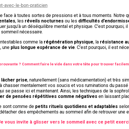
 face à toutes sortes de pressions et à tous moments. Notre quo
entales
, les
réveils nocturnes
ou les
difficultés d’endormis
er jusqu’à un déséquilibre mental et physique. C’est pourquoi, il
e sommeil nécessaire.
contestables comme la
régénération physique
, la
résistance au
, une
plus longue espérance de vie
. C’est pourquoi, il est né
éprouvante ? Comment faire le vide dans votre tête pour trouver facil
à
lâcher prise
, naturellement (sans médicamentation) et très s
ste à chasser mentalement vos soucis et vos ruminations du pas
qui se passe ici et maintenant. Ainsi, les techniques de la soph
rer de pensées répétitives comme négatives
en laissant pla
gie sont comme de
petits rituels quotidiens et adaptables
selon
détacher des empêchements au sommeil afin de retrouver une ex
Je vous invite à glisser vers le sommeil avec ce petit exerc