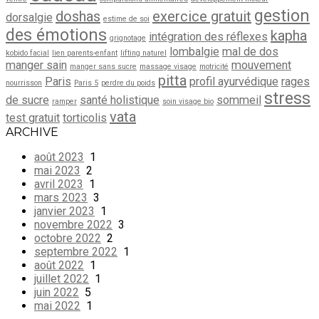
gestion
doshas
exercice gratuit
dorsalgie
estime de soi
des émotions
kapha
intégration des réflexes
grignotage
lombalgie
mal de dos
kobido facial
lien parents-enfant
lifting naturel
manger sain
mouvement
manger sans sucre
massage visage
motricité
pitta
Paris
profil ayurvédique
rages
nourrisson
Paris 5
perdre du poids
stress
de sucre
santé holistique
sommeil
ramper
soin visage bio
vata
test gratuit
torticolis
ARCHIVE
août 2023
1
mai 2023
2
avril 2023
1
mars 2023
3
janvier 2023
1
novembre 2022
3
octobre 2022
2
septembre 2022
1
août 2022
1
juillet 2022
1
juin 2022
5
mai 2022
1