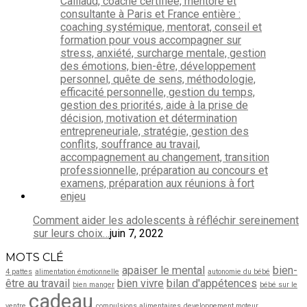
Comment aider les adolescents à réfléchir sereinement
sur leurs choix…
juin 7, 2022
MOTS CLÉ
apaiser le mental
bien-
4 pattes
alimentation émotionnelle
autonomie du bébé
être au travail
bien vivre
bilan d'appétences
bien manger
bébé sur le
cadeau
ventre
compulsions alimentaires
developpement moteur