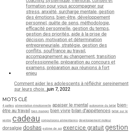
Comment aider les adolescents à réfléchir sereinement
sur leurs choix…
juin 7, 2022
MOTS CLÉ
apaiser le mental
bien-
4 pattes
alimentation émotionnelle
autonomie du bébé
être au travail
bien vivre
bilan d'appétences
bien manger
bébé sur le
cadeau
ventre
compulsions alimentaires
developpement moteur
gestion
doshas
exercice gratuit
dorsalgie
estime de soi