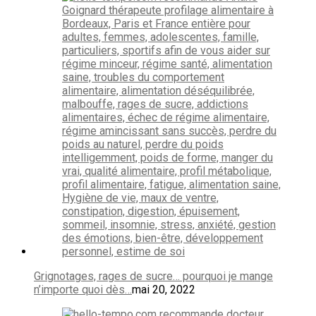
Grignotages, rages de sucre… pourquoi je mange
n’importe quoi dès…
mai 20, 2022