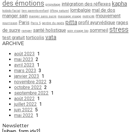
des émotions
kapha
intégration des réflexes
grignotage
lombalgie
mal de dos
kobido facial
lien parents-enfant
lifting naturel
manger sain
mouvement
manger sans sucre
massage visage
motricité
pitta
Paris
profil ayurvédique
rages
nourrisson
Paris 5
perdre du poids
stress
de sucre
santé holistique
sommeil
ramper
soin visage bio
vata
test gratuit
torticolis
ARCHIVE
août 2023
1
mai 2023
2
avril 2023
1
mars 2023
3
janvier 2023
1
novembre 2022
3
octobre 2022
2
septembre 2022
1
août 2022
1
juillet 2022
1
juin 2022
5
mai 2022
1
Newsletter
[sibwp_form id=2]