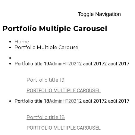
Toggle Navigation
Portfolio Multiple Carousel
Home
Portfolio Multiple Carousel
Portfolio title 19
AdminHT2021
2 août 2017
2 août 2017
Portfolio title 19
PORTFOLIO MULTIPLE CAROUSEL
Portfolio title 18
AdminHT2021
2 août 2017
2 août 2017
Portfolio title 18
PORTFOLIO MULTIPLE CAROUSEL