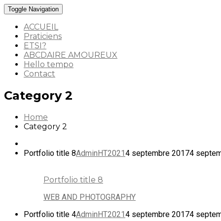
Toggle Navigation
ACCUEIL
Praticiens
ETSI?
ABCDAIRE AMOUREUX
Hello tempo
Contact
Category 2
Home
Category 2
Portfolio title 8
AdminHT2021
4 septembre 2017
4 septe
Portfolio title 8
WEB AND PHOTOGRAPHY
Portfolio title 4
AdminHT2021
4 septembre 2017
4 septe